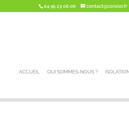
google-site-verification: google5d1de5da2f4ca5cc.html
04 95 23 06 06
contact@corsiso.fr
ACCUEIL
QUI SOMMES-NOUS ?
ISOLATIO