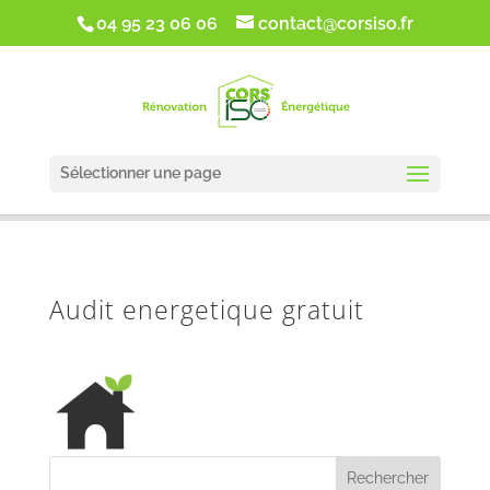
google-site-verification: google5d1de5da2f4ca5cc.html
04 95 23 06 06
contact@corsiso.fr
Sélectionner une page
Audit energetique gratuit