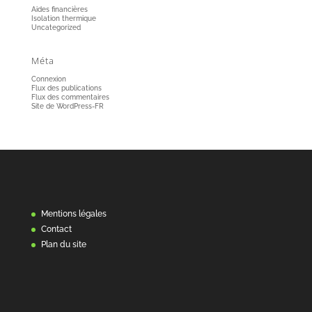
Aides financières
Isolation thermique
Uncategorized
Méta
Connexion
Flux des publications
Flux des commentaires
Site de WordPress-FR
Mentions légales
Contact
Plan du site