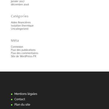
janvier 2017
décembre 2016
Catégories
Aides financières
Isolation thermique
Uncategorized
Méta
Connexion
Flux des publications
Flux des commentaires
Site de WordPress-FR
Mentions légales
Contact
Plan du site