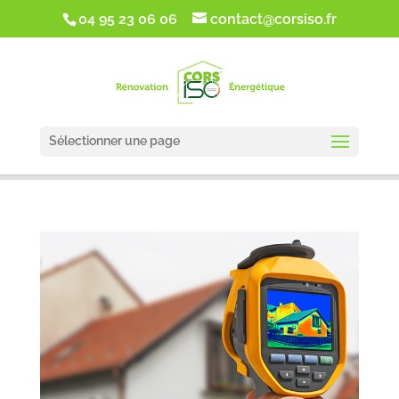
google-site-verification: google5d1de5da2f4ca5cc.html
04 95 23 06 06
contact@corsiso.fr
Sélectionner une page