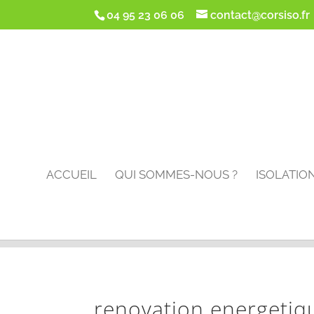
google-site-verification: google5d1de5da2f4ca5cc.html
04 95 23 06 06
contact@corsiso.fr
ACCUEIL
QUI SOMMES-NOUS ?
ISOLATIO
renovation energetiq